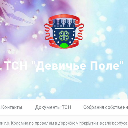
ТСН "Девичье Поле"
Контакты
Документы ТСН
Собрания собствен
и г.о. Коломна по провалам в дорожном покрытии возле корпус