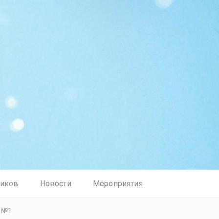
ников
Новости
Мероприятия
а №1