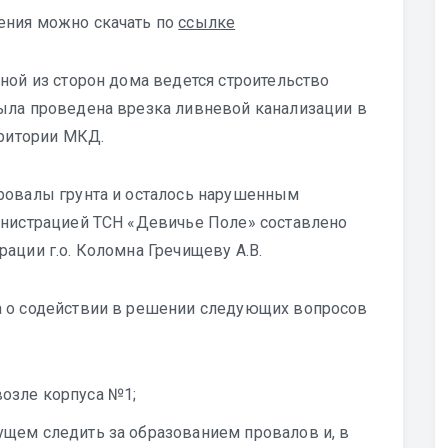
ения можно скачать по
ссылке
ной из сторон дома ведется строительство
ыла проведена врезка ливневой канализации в
рритории МКД.
ровалы грунта и осталось нарушенным
инистрацией ТСН «Девичье Поле» составлено
ации г.о. Коломна Гречищеву А.В.
а о содействии в решении следующих вопросов
возле корпуса №1;
ущем следить за образованием провалов и, в