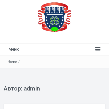
ТСН "Девичье Поле"
Меню
Home
/
Автор:
admin